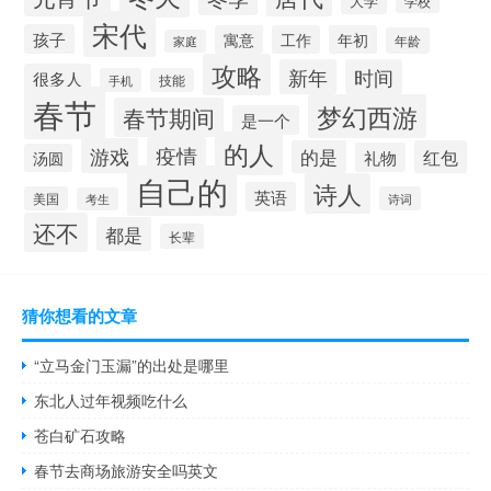
大学
学校
宋代
孩子
寓意
工作
年初
年龄
家庭
攻略
新年
时间
很多人
手机
技能
春节
梦幻西游
春节期间
是一个
的人
疫情
游戏
的是
红包
礼物
汤圆
自己的
诗人
英语
美国
诗词
考生
还不
都是
长辈
猜你想看的文章
“立马金门玉漏”的出处是哪里
东北人过年视频吃什么
苍白矿石攻略
春节去商场旅游安全吗英文