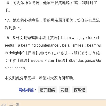
16、阿则尔神采飞扬，他眉开眼笑地说：“瞧，我讲对了
吧。
17、她吃的心满意足，看的母亲眉开眼笑，笑容从心里流
淌到脸上。
18、5 外文翻译编辑本段【英语】beam with joy；look ch
eerful；a beaming countenance；be all smiles；beam wi
th delight[2]【日语】嬉(うれ)しいさま，相好(そうこう)を
くずす【俄语】весёлый вид【德语】über das ganze Ge
sicht lachen。
本文到此分享完毕，希望对大家有所帮助。
网络标签：
眉开眼笑
花眼
西厢记
上一篇