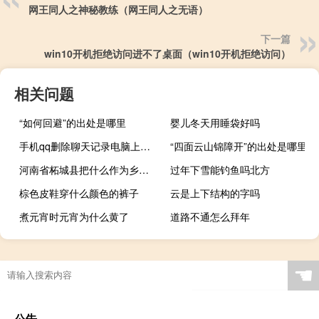
网王同人之神秘教练（网王同人之无语）
下一篇
win10开机拒绝访问进不了桌面（win10开机拒绝访问）
相关问题
“如何回避”的出处是哪里
婴儿冬天用睡袋好吗
手机qq删除聊天记录电脑上还有吗（手机qq怎么删除聊天记录）
“四面云山锦障开”的出处是哪里
河南省柘城县把什么作为乡村振兴支柱产业（河南省柘城县把什么作为）
过年下雪能钓鱼吗北方
棕色皮鞋穿什么颜色的裤子
云是上下结构的字吗
煮元宵时元宵为什么黄了
道路不通怎么拜年
☚
公告