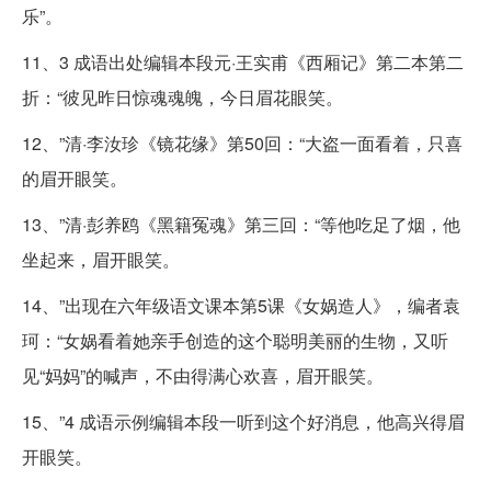
乐”。
11、3 成语出处编辑本段元·王实甫《西厢记》第二本第二
折：“彼见昨日惊魂魂魄，今日眉花眼笑。
12、”清·李汝珍《镜花缘》第50回：“大盗一面看着，只喜
的眉开眼笑。
13、”清·彭养鸥《黑籍冤魂》第三回：“等他吃足了烟，他
坐起来，眉开眼笑。
14、”出现在六年级语文课本第5课《女娲造人》，编者袁
珂：“女娲看着她亲手创造的这个聪明美丽的生物，又听
见“妈妈”的喊声，不由得满心欢喜，眉开眼笑。
15、”4 成语示例编辑本段一听到这个好消息，他高兴得眉
开眼笑。