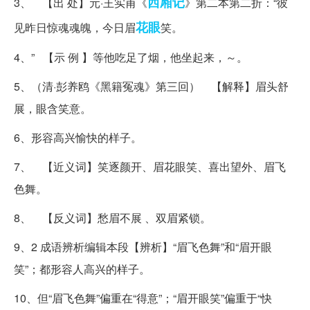
西厢记
3、 【出 处】元·王实甫《
》第二本第二折：“彼
花眼
见昨日惊魂魂魄，今日眉
笑。
4、” 【示 例 】等他吃足了烟，他坐起来，～。
5、（清·彭养鸥《黑籍冤魂》第三回） 【解释】眉头舒
展，眼含笑意。
6、形容高兴愉快的样子。
7、 【近义词】笑逐颜开、眉花眼笑、喜出望外、眉飞
色舞。
8、 【反义词】愁眉不展 、双眉紧锁。
9、2 成语辨析编辑本段【辨析】“眉飞色舞”和“眉开眼
笑”；都形容人高兴的样子。
10、但“眉飞色舞”偏重在“得意”；“眉开眼笑”偏重于“快