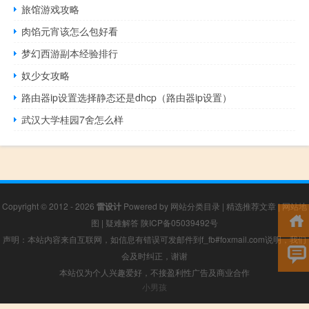
旅馆游戏攻略
肉馅元宵该怎么包好看
梦幻西游副本经验排行
奴少女攻略
路由器ip设置选择静态还是dhcp（路由器ip设置）
武汉大学桂园7舍怎么样
Copyright © 2012 - 2026
雷设计
Powered by
网站分类目录
|
精选推荐文章
|
网站地
图
|
疑难解答
陕ICP备05039492号
声明：本站内容来自互联网，如信息有错误可发邮件到f_fb#foxmail.com说明，我们
会及时纠正，谢谢
本站仅为个人兴趣爱好，不接盈利性广告及商业合作
小男孩