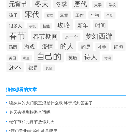
冬天
唐代
元宵节
冬季
大学
学校
宋代
孩子
寓意
工作
年初
年龄
家庭
攻略
新年
时间
很多人
手机
技能
春节
梦幻西游
春节期间
是一个
的人
疫情
游戏
的是
红包
礼物
汤圆
自己的
诗人
英语
美国
诗词
考生
还不
都是
长辈
猜你想看的文章
嘎妹妹的大门浪三浪是什么歌 终于找到答案了
冬天去深圳旅游合适吗
端午节和元宵节放假几天
“雁归天北畔”的出处是哪里