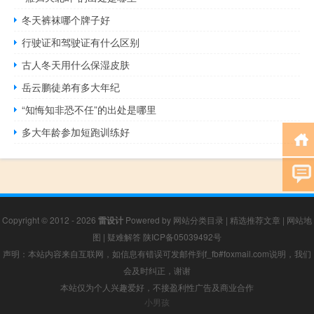
冬天裤袜哪个牌子好
行驶证和驾驶证有什么区别
古人冬天用什么保湿皮肤
岳云鹏徒弟有多大年纪
“知悔知非恐不任”的出处是哪里
多大年龄参加短跑训练好
Copyright © 2012 - 2026
雷设计
Powered by
网站分类目录
|
精选推荐文章
|
网站地
图
|
疑难解答
陕ICP备05039492号
声明：本站内容来自互联网，如信息有错误可发邮件到f_fb#foxmail.com说明，我们
会及时纠正，谢谢
本站仅为个人兴趣爱好，不接盈利性广告及商业合作
小男孩