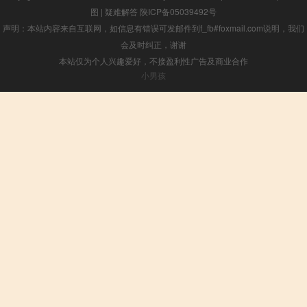
图
|
疑难解答
陕ICP备05039492号
声明：本站内容来自互联网，如信息有错误可发邮件到f_fb#foxmail.com说明，我们
会及时纠正，谢谢
本站仅为个人兴趣爱好，不接盈利性广告及商业合作
小男孩