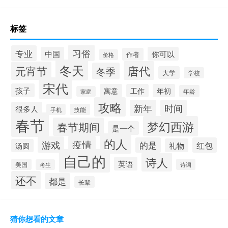
标签
习俗
专业
中国
你可以
作者
价格
冬天
唐代
元宵节
冬季
大学
学校
宋代
孩子
寓意
工作
年初
年龄
家庭
攻略
新年
时间
很多人
手机
技能
春节
梦幻西游
春节期间
是一个
的人
疫情
游戏
的是
红包
礼物
汤圆
自己的
诗人
英语
美国
诗词
考生
还不
都是
长辈
猜你想看的文章