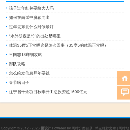
孩子过年红包要给大人吗
如何在面试中脱颖而出
过年去东北什么时候最好
“水外阴森是竹”的出处是哪里
体温35度5正常吗这是怎么回事（35度5的体温正常吗）
三国志13详细攻略
部队攻略
怎么给发信息拜年要钱
春节啥日子
辽宁省千余项目秋季开工总投资超1600亿元
Copyright © 2012 - 2026
雷设计
Powered by
网站分类目录
|
精选推荐文章
|
网站地