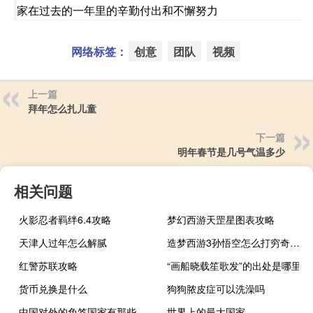
家在过去的一年里的辛勤付出和不懈努力
网络标签：
创意
团队
视频
上一篇
拜年怎么扎儿童
下一篇
明年春节是几号气温多少
相关问题
火影忍者羁绊6.4攻略
梦幻西游天罡星图表攻略
天津人过年怎么解腻
造梦西游3孙悟空怎么打穷奇（造梦西游3穷奇怎么打）
红警苏联攻略
“画船晓载笙歌发”的出处是哪里
货币兑换是什么
狗狗脓皮症可以洗澡吗
中国对外的免签国家有那些国家
世界上的最大国家