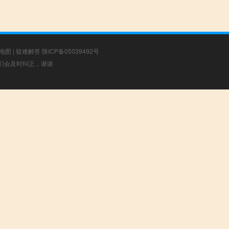
地图
|
疑难解答
陕ICP备05039492号
，我们会及时纠正，谢谢