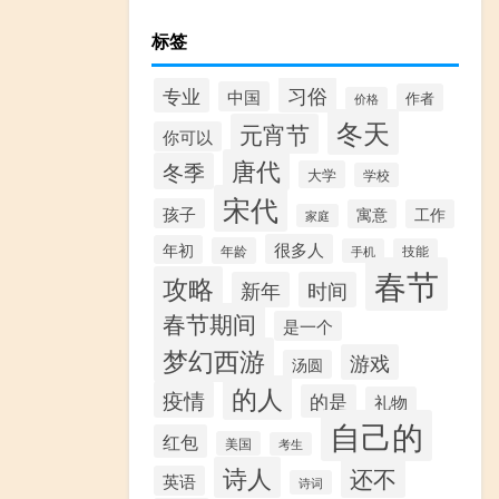
标签
习俗
专业
中国
作者
价格
冬天
元宵节
你可以
唐代
冬季
大学
学校
宋代
孩子
寓意
工作
家庭
很多人
年初
年龄
手机
技能
春节
攻略
新年
时间
春节期间
是一个
梦幻西游
游戏
汤圆
的人
疫情
的是
礼物
自己的
红包
美国
考生
诗人
还不
英语
诗词