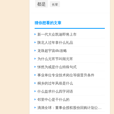
都是
长辈
猜你想看的文章
新一代大众凯迪即将上市
陕北人过年拿什么礼品
龙珠超宇宙dlc攻略
为什么元宵节叫闹元宵
怵然为戒是什么特殊句式
事业单位专业技术岗位等级晋升条件
桐乡的过年风俗是什么
什么益求什么四字词语
邻里中心是干什么的
滴滴全球：董事会授权股份回购计划公司可在未来24个月内回购高达10亿美元的股份