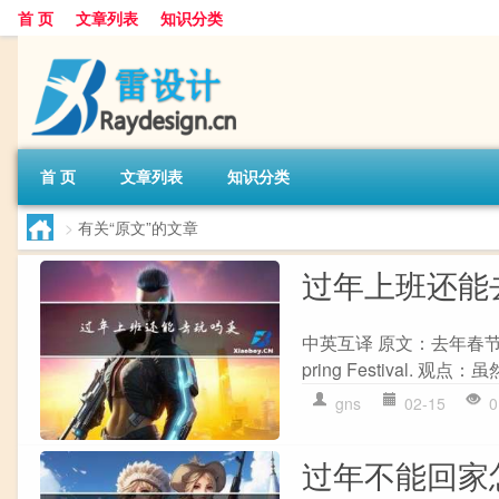
首 页
文章列表
知识分类
首 页
文章列表
知识分类
>
有关“原文”的文章
过年上班还能
中英互译 原文：去年春节我没有去拜访
pring Festival. 
gns
02-15
0
过年不能回家