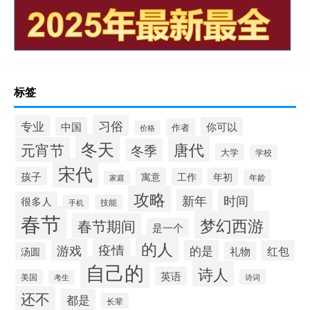
标签
习俗
专业
中国
你可以
作者
价格
冬天
唐代
元宵节
冬季
大学
学校
宋代
孩子
寓意
工作
年初
年龄
家庭
攻略
新年
时间
很多人
手机
技能
春节
梦幻西游
春节期间
是一个
的人
疫情
游戏
的是
红包
礼物
汤圆
自己的
诗人
英语
美国
诗词
考生
还不
都是
长辈