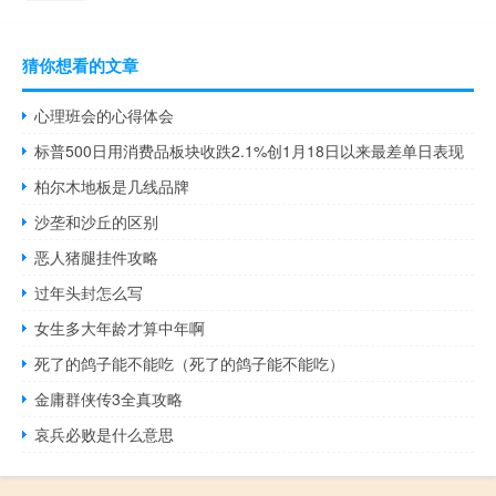
猜你想看的文章
心理班会的心得体会
标普500日用消费品板块收跌2.1%创1月18日以来最差单日表现
柏尔木地板是几线品牌
沙垄和沙丘的区别
恶人猪腿挂件攻略
过年头封怎么写
女生多大年龄才算中年啊
死了的鸽子能不能吃（死了的鸽子能不能吃）
金庸群侠传3全真攻略
哀兵必败是什么意思