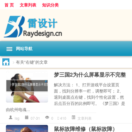
首 页
文章列表
知识分类
网站导航
>
有关“右键”的文章
梦三国2为什么屏幕显示不完整
解决方法： 1、打开游戏平台设置页
面，找到分辨率一栏，调整即可； 2、
退到桌面点右键，找到个性化设置，然
后点百分百的比例即可。 《梦三国》是
由杭州电魂...
lsg
07-31
0
410
文章列表
鼠标故障维修（鼠标故障）