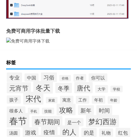
免费可商用字体批量下载
标签
习俗
专业
中国
你可以
作者
价格
冬天
唐代
元宵节
冬季
大学
学校
宋代
孩子
寓意
工作
年初
年龄
家庭
攻略
新年
时间
很多人
手机
技能
春节
梦幻西游
春节期间
是一个
的人
疫情
游戏
的是
红包
礼物
汤圆