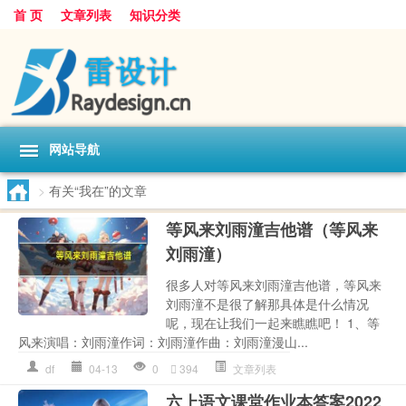
首 页
文章列表
知识分类
网站导航
>
有关“我在”的文章
等风来刘雨潼吉他谱（等风来
刘雨潼）
很多人对等风来刘雨潼吉他谱，等风来
刘雨潼不是很了解那具体是什么情况
呢，现在让我们一起来瞧瞧吧！ 1、等
风来演唱：刘雨潼作词：刘雨潼作曲：刘雨潼漫山...
df
04-13
0
394
文章列表
六上语文课堂作业本答案2022