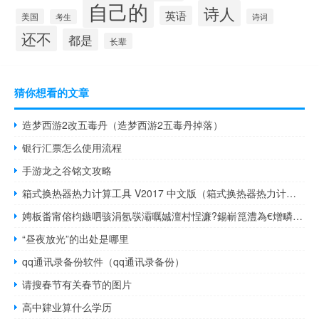
自己的
诗人
英语
美国
诗词
考生
还不
都是
长辈
猜你想看的文章
造梦西游2改五毒丹（造梦西游2五毒丹掉落）
银行汇票怎么使用流程
手游龙之谷铭文攻略
箱式换热器热力计算工具 V2017 中文版（箱式换热器热力计算工具 V2017 中文版功能简介）
娉板畨甯傛枃鏃呬骇涓氬彂灞曞娍澶村悜濂?鍚嶄箟澧為€熷疄鐜颁袱浣嶆暟澧為暱 到底什么情况嘞
“昼夜放光”的出处是哪里
qq通讯录备份软件（qq通讯录备份）
请搜春节有关春节的图片
高中肄业算什么学历