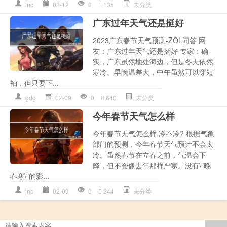
lnc
02-12
0
135
未分类
广东过年天气还是挺好
2023广东春节天气预测-ZOL问答 网
友：广东过年天气还是挺好 专家：确
实，广东虽然地处海边，但是冬天依然
寒冷。早晚温差大，中午虽然可以穿短
袖，但只要下...
gdg
02-09
0
640
未分类
今年春节天气怎么样
今年春节天气怎么样,冷不冷? 根据气象
部门的预测，今年春节天气预计不会太
冷。虽然春节在立春之前，气温会下
降，但不会像去年那样严寒。没有\"晚
春寒\"的影...
jnc
02-09
0
244
未分类