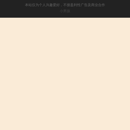
本站仅为个人兴趣爱好，不接盈利性广告及商业合作
小男孩