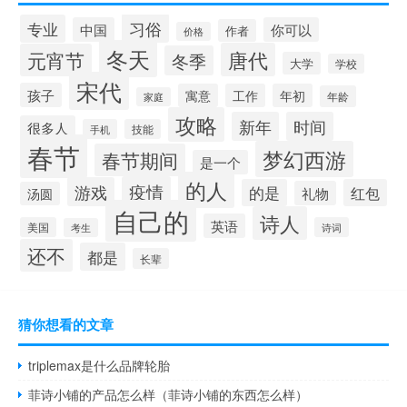
习俗
专业
中国
你可以
作者
价格
冬天
唐代
元宵节
冬季
大学
学校
宋代
孩子
寓意
工作
年初
年龄
家庭
攻略
新年
时间
很多人
手机
技能
春节
梦幻西游
春节期间
是一个
的人
疫情
游戏
的是
红包
礼物
汤圆
自己的
诗人
英语
美国
诗词
考生
还不
都是
长辈
猜你想看的文章
triplemax是什么品牌轮胎
菲诗小铺的产品怎么样（菲诗小铺的东西怎么样）