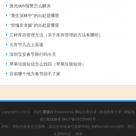
激光qbh报警怎么解决
“鹿生深林中”的出处是哪里
“所愧非龙媒”的出处是哪里
三种库存管理方法（关于库存管理的方法有哪些）
元宵节几点上高速
深圳宝安春节限行吗今天
苹果垃圾短信怎么找回（苹果垃圾短信）
目前哪个地方春节回不了家
Copyright © 2012 - 2026
雷设计
Powered by
网站分类目录
|
精选推荐文章
|
网站地
图
|
疑难解答
陕ICP备05039492号
声明：本站内容来自互联网，如信息有错误可发邮件到f_fb#foxmail.com说明，我们
会及时纠正，谢谢