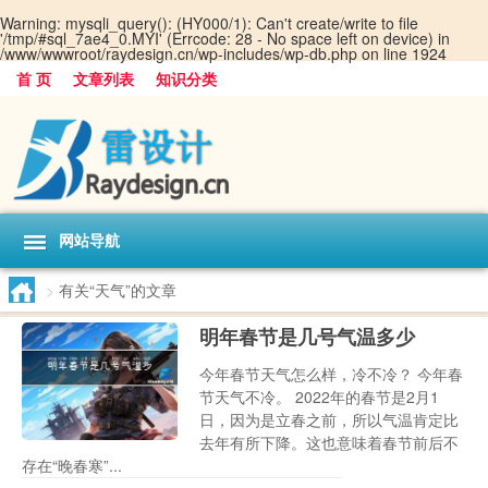
Warning
: mysqli_query(): (HY000/1): Can't create/write to file
'/tmp/#sql_7ae4_0.MYI' (Errcode: 28 - No space left on device) in
/www/wwwroot/raydesign.cn/wp-includes/wp-db.php
on line
1924
首 页
文章列表
知识分类
网站导航
>
有关“天气”的文章
明年春节是几号气温多少
今年春节天气怎么样，冷不冷？ 今年春
节天气不冷。 2022年的春节是2月1
日，因为是立春之前，所以气温肯定比
去年有所下降。这也意味着春节前后不
存在“晚春寒”...