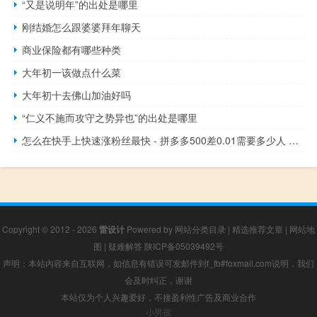
“又是说明年”的出处是哪里
刚结婚怎么跟婆婆拜年聊天
商业保险都有哪些种类
大年初一该做点什么菜
大年初十去佛山加油好吗
“仁义不施而攻守之势异也”的出处是哪里
怎么在快手上快速涨粉丝最快 - 拼多多500差0.01需要多少人 快手互粉互赞神器软件说明
Copyright © 2012 - 2026
雷设计
Powered by
网站分类目录
|
精选推荐文章
|
网站地
图
|
疑难解答
陕ICP备05039492号
声明：本站内容来自互联网，如信息有错误可发邮件到f_fb#foxmail.com说明，我们
会及时纠正，谢谢
本站仅为个人兴趣爱好，不接盈利性广告及商业合作
小男孩