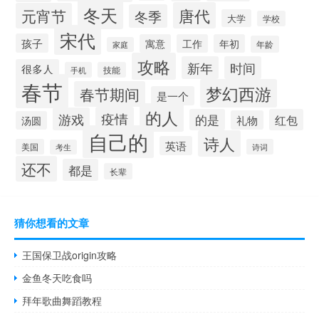
冬天
唐代
元宵节
冬季
大学
学校
宋代
孩子
寓意
工作
年初
年龄
家庭
攻略
新年
时间
很多人
手机
技能
春节
梦幻西游
春节期间
是一个
的人
疫情
游戏
的是
红包
礼物
汤圆
自己的
诗人
英语
美国
诗词
考生
还不
都是
长辈
猜你想看的文章
王国保卫战origin攻略
金鱼冬天吃食吗
拜年歌曲舞蹈教程