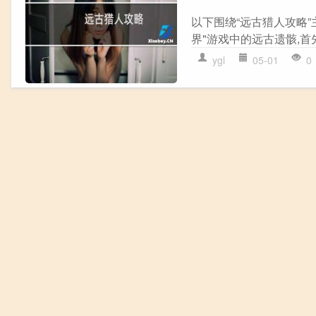
以下围绕“远古猎人攻略”
界"游戏中的远古遗骸,首先
ygl
05-01
0