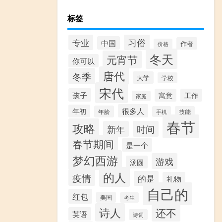
标签
习俗
专业
中国
作者
价格
冬天
元宵节
你可以
唐代
冬季
大学
学校
宋代
孩子
寓意
工作
家庭
很多人
年初
年龄
手机
技能
春节
攻略
新年
时间
春节期间
是一个
梦幻西游
游戏
汤圆
的人
疫情
的是
礼物
自己的
红包
美国
考生
诗人
还不
英语
诗词