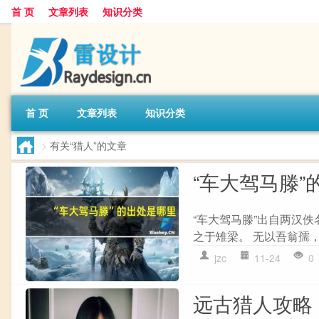
首 页
文章列表
知识分类
首 页
文章列表
知识分类
>
有关“猎人”的文章
“车大驾马滕”
“车大驾马滕”出自两汉佚
之于雉梁。 无以吾翁孺，
jzc
11-24
0
远古猎人攻略