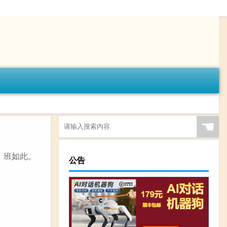
☚
子，班如此。
公告