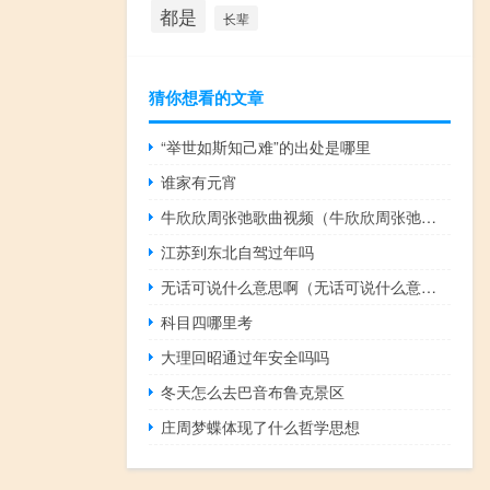
都是
长辈
猜你想看的文章
“举世如斯知己难”的出处是哪里
谁家有元宵
牛欣欣周张弛歌曲视频（牛欣欣周张弛接吻）
江苏到东北自驾过年吗
无话可说什么意思啊（无话可说什么意思）
科目四哪里考
大理回昭通过年安全吗吗
冬天怎么去巴音布鲁克景区
庄周梦蝶体现了什么哲学思想