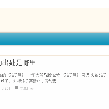
的出处是哪里
名的《雉子班》。 “车大驾马滕”全诗 《雉子班》 两汉 佚名 雉
雉子。 知得雉子高蜚止，黄鹄蜚...
201
文章列表