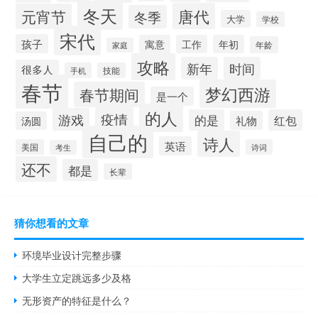
冬天
唐代
元宵节
冬季
大学
学校
宋代
孩子
寓意
工作
年初
年龄
家庭
攻略
新年
时间
很多人
手机
技能
春节
梦幻西游
春节期间
是一个
的人
疫情
游戏
的是
红包
礼物
汤圆
自己的
诗人
英语
美国
诗词
考生
还不
都是
长辈
猜你想看的文章
环境毕业设计完整步骤
大学生立定跳远多少及格
无形资产的特征是什么？