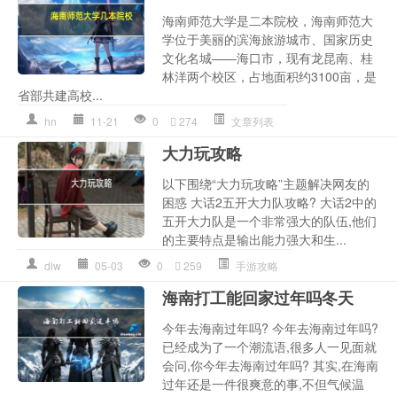
海南师范大学是二本院校，海南师范大
学位于美丽的滨海旅游城市、国家历史
文化名城——海口市，现有龙昆南、桂
林洋两个校区，占地面积约3100亩，是
省部共建高校...
hn
11-21
0
274
文章列表
大力玩攻略
以下围绕“大力玩攻略”主题解决网友的
困惑 大话2五开大力队攻略? 大话2中的
五开大力队是一个非常强大的队伍,他们
的主要特点是输出能力强大和生...
dlw
05-03
0
259
手游攻略
海南打工能回家过年吗冬天
今年去海南过年吗? 今年去海南过年吗?
已经成为了一个潮流语,很多人一见面就
会问,你今年去海南过年吗? 其实,在海南
过年还是一件很爽意的事,不但气候温