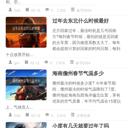
和、空...
hnd
02-15
0
226
春节2024
过年去东北什么时候最好
北方回家过年，最佳时机是几号回南
方?每到春节时候，最怕的就是买回家
的火车票，因为难度系数太大了。每年
都会提前计算好回家的时间日期，每到
十点放票开始...
gnr
02-12
0
876
春节2024
海南儋州春节气温多少
儋州最冷的时候多少度? 今年春节期
间，儋州最冷的时候气温降到了7度。
儋州地处海南岛西海岸偏北位置，享有
优良的空气质量，年平均气温在15度以
上，气候宜人...
hnd
02-12
0
410
文章列表
小度有几天就要过年了吗