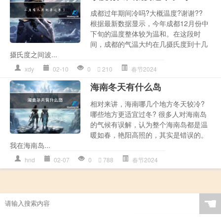
成都过年期间冷吗?大概温度?谢谢??
根据最新数据显示，今年成都12月份中
下旬的温度整体较为温和。在这段时
间，成都的气温大约在几摄氏度到十几
摄氏度之间波...
xdy
02-10
0
210
春节2024
海南冬天有什么岛
相对来讲，海南哪几个地方冬天较冷?
哪些地方更适宜过冬? 很多人对海南岛
的气候有误解，认为整个海南岛都是温
暖如春，艳阳高照的，其实是错误的。
我在海南岛...
hnd
02-07
0
788
春节2024
☚