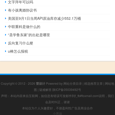
文字拜年可以吗
有小孩离婚协议书
美国至9月1日当周API原油库存减少552.1万桶
中联重科是做什么的
“圣学鲁东家”的出处是哪里
反向复习什么梗
u棒怎么报税
Copyright © 2012 - 2026
雷设计
Powered by
网站分类目录
|
精选推荐文章
|
网站地
图
|
疑难解答
陕ICP备05039492号
声明：本站内容来自互联网，如信息有错误可发邮件到f_fb#foxmail.com说明，我们
会及时纠正，谢谢
本站仅为个人兴趣爱好，不接盈利性广告及商业合作
小男孩