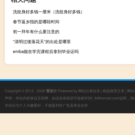
洗纹身好多钱一厘米（洗纹身好多钱）
春节返乡指的是哪段时间
初一拜年有什么要注意的
“清明过後落花天”的出处是哪里
emba能在学完课程后拿到毕业证吗
Copyright © 2012 - 2026
雷设计
Powered by
网站分类目录
|
精选推荐文章
|
网站
声明：本站内容来自互联网，如信息有错误可发邮件到f_fb#foxmail.com说明
本站仅为个人兴趣爱好，不接盈利性广告及商业合作