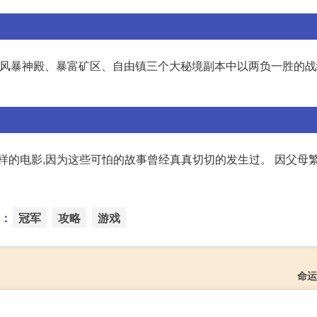
风暴神殿、暴富矿区、自由镇三个大秘境副本中以两负一胜的战绩被B
样的电影,因为这些可怕的故事曾经真真切切的发生过。 因父母繁
：
冠军
攻略
游戏
命运