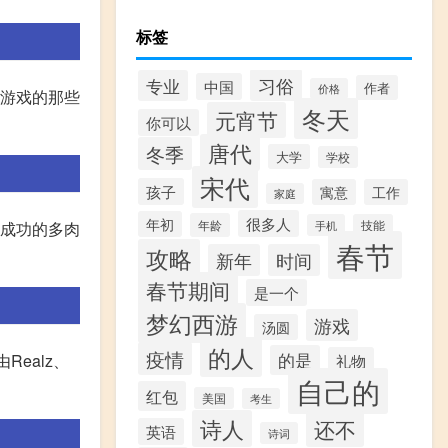
标签
习俗
专业
中国
作者
价格
玩游戏的那些
冬天
元宵节
你可以
唐代
冬季
大学
学校
宋代
孩子
寓意
工作
家庭
很多人
年初
年龄
最成功的多肉
手机
技能
春节
攻略
新年
时间
春节期间
是一个
梦幻西游
游戏
汤圆
的人
疫情
的是
Realz、
礼物
自己的
红包
美国
考生
诗人
还不
英语
诗词