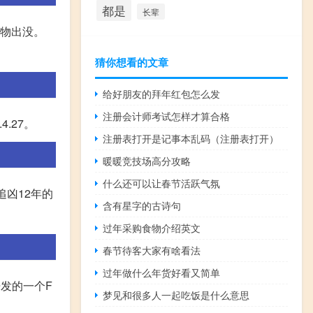
都是
长辈
动物出没。
猜你想看的文章
给好朋友的拜年红包怎么发
注册会计师考试怎样才算合格
.4.27。
注册表打开是记事本乱码（注册表打开）
暖暖竞技场高分攻略
什么还可以让春节活跃气氛
追凶12年的
含有星字的古诗句
过年采购食物介绍英文
春节待客大家有啥看法
过年做什么年货好看又简单
开发的一个F
梦见和很多人一起吃饭是什么意思