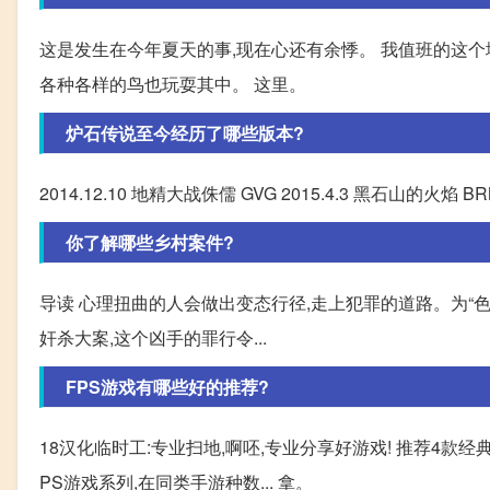
这是发生在今年夏天的事,现在心还有余悸。 我值班的这
各种各样的鸟也玩耍其中。 这里。
炉石传说至今经历了哪些版本?
2014.12.10 地精大战侏儒 GVG 2015.4.3 黑石山的火焰 BRM 
你了解哪些乡村案件?
导读 心理扭曲的人会做出变态行径,走上犯罪的道路。为“
奸杀大案,这个凶手的罪行令...
FPS游戏有哪些好的推荐?
18汉化临时工:专业扫地,啊呸,专业分享好游戏! 推荐4款经典
PS游戏系列,在同类手游种数... 拿。