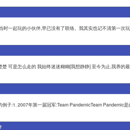
多当时一起玩的小伙伴,早已没有了联络。我其实也记不清第一次
楚楚 可是怎么走的 我始终迷迷糊糊[我想静静] 至今为止,我养的
007年第一届冠军:Team PandemicTeam Pandemic是由
?