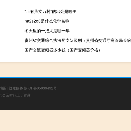
“上有燕支万树”的出处是哪里
na2s2o3是什么化学名称
冬天里的一把火是哪一年
贵州省交通综合执法局支队级别（贵州省交通厅高管局长啥
国产交流变频器多少钱（国产变频器价格）
地图
|
疑难解答
陕ICP备05039492号
，我们会及时纠正，谢谢