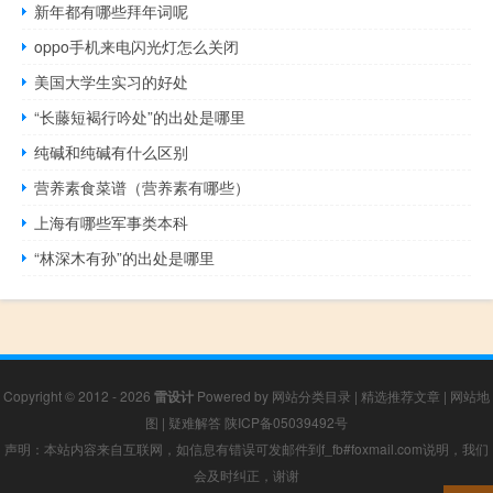
新年都有哪些拜年词呢
oppo手机来电闪光灯怎么关闭
美国大学生实习的好处
“长藤短褐行吟处”的出处是哪里
纯碱和纯碱有什么区别
营养素食菜谱（营养素有哪些）
上海有哪些军事类本科
“林深木有孙”的出处是哪里
Copyright © 2012 - 2026
雷设计
Powered by
网站分类目录
|
精选推荐文章
|
网站地
图
|
疑难解答
陕ICP备05039492号
声明：本站内容来自互联网，如信息有错误可发邮件到f_fb#foxmail.com说明，我们
会及时纠正，谢谢