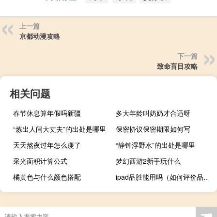
上一篇
京都动漫攻略
下一篇
致命盲目攻略
相关问题
春节休息算年假吗新疆
多大年龄叫奶奶才合适呀
“炼出人间大丈夫”的出处是哪里
保密协议保密期限如何写
天天熬夜过年怎么瘦了
“静钟浮野水”的出处是哪里
采光面积计算公式
梦幻西游2新手玩什么
橘黄色与什么颜色搭配
ipad品胜能用吗（如何评价品胜的手持视屏 如何打开iPad悬浮按钮）
☚