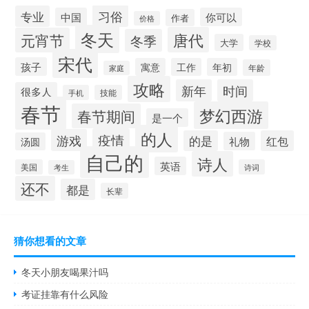
习俗
专业
中国
你可以
作者
价格
冬天
唐代
元宵节
冬季
大学
学校
宋代
孩子
寓意
工作
年初
年龄
家庭
攻略
新年
时间
很多人
手机
技能
春节
梦幻西游
春节期间
是一个
的人
疫情
游戏
的是
红包
礼物
汤圆
自己的
诗人
英语
美国
诗词
考生
还不
都是
长辈
猜你想看的文章
冬天小朋友喝果汁吗
考证挂靠有什么风险