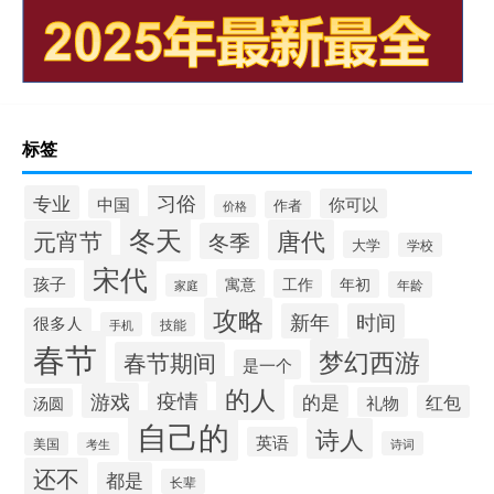
标签
习俗
专业
中国
你可以
作者
价格
冬天
唐代
元宵节
冬季
大学
学校
宋代
孩子
寓意
工作
年初
年龄
家庭
攻略
新年
时间
很多人
手机
技能
春节
梦幻西游
春节期间
是一个
的人
疫情
游戏
的是
红包
礼物
汤圆
自己的
诗人
英语
美国
诗词
考生
还不
都是
长辈