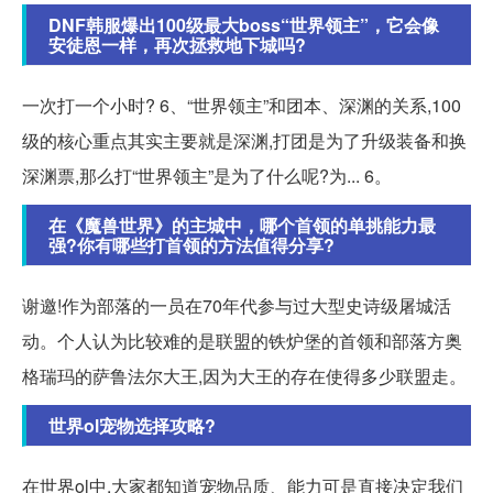
DNF韩服爆出100级最大boss“世界领主”，它会像
安徒恩一样，再次拯救地下城吗?
一次打一个小时? 6、“世界领主”和团本、深渊的关系,100
级的核心重点其实主要就是深渊,打团是为了升级装备和换
深渊票,那么打“世界领主”是为了什么呢?为... 6。
在《魔兽世界》的主城中，哪个首领的单挑能力最
强?你有哪些打首领的方法值得分享?
谢邀!作为部落的一员在70年代参与过大型史诗级屠城活
动。个人认为比较难的是联盟的铁炉堡的首领和部落方奥
格瑞玛的萨鲁法尔大王,因为大王的存在使得多少联盟走。
世界ol宠物选择攻略?
在世界ol中,大家都知道宠物品质、能力可是直接决定我们