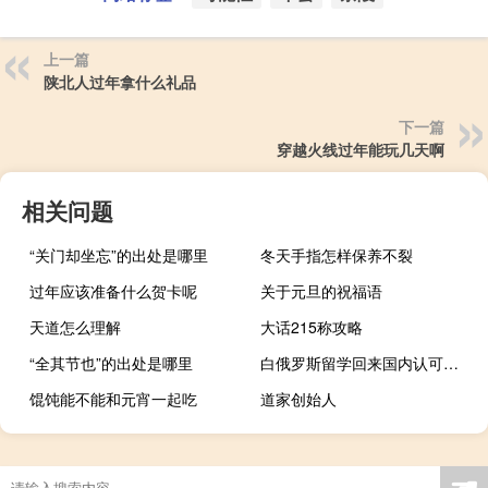
上一篇
陕北人过年拿什么礼品
下一篇
穿越火线过年能玩几天啊
相关问题
“关门却坐忘”的出处是哪里
冬天手指怎样保养不裂
过年应该准备什么贺卡呢
关于元旦的祝福语
天道怎么理解
大话215称攻略
“全其节也”的出处是哪里
白俄罗斯留学回来国内认可度高吗
馄饨能不能和元宵一起吃
道家创始人