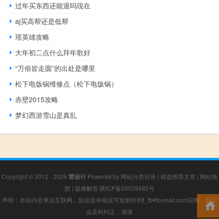
过年买东西还能退吗现在
aj买高帮还是低帮
瑶英雄攻略
大年初二点什么拜年歌好
“万俗皆走圆”的出处是哪里
松下电饭锅维修点（松下电饭锅）
赤壁2015攻略
梦幻西游雪山是真乱
Copyright © 2012 - 2026
雷设计
Powered by
网站分类目录
|
精选推荐文章
|
网站地
图
|
疑难解答
陕ICP备05039492号
声明：本站内容来自互联网，如信息有错误可发邮件到f_fb#foxmail.com说明，我们
会及时纠正，谢谢