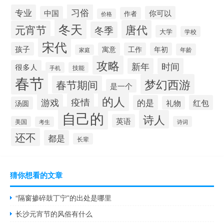
习俗
专业
中国
你可以
作者
价格
冬天
唐代
元宵节
冬季
大学
学校
宋代
孩子
寓意
工作
年初
年龄
家庭
攻略
新年
时间
很多人
手机
技能
春节
梦幻西游
春节期间
是一个
的人
疫情
游戏
的是
红包
礼物
汤圆
自己的
诗人
英语
美国
诗词
考生
还不
都是
长辈
猜你想看的文章
“隔窗掺碎鼓丁宁”的出处是哪里
长沙元宵节的风俗有什么