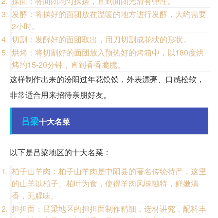
揉面：将面团均匀揉搓，直到面团光滑有弹性。
发酵：将揉好的面团放在温暖的地方进行发酵，大约需要
2小时。
切割：发酵好的面团取出，用刀切割成花状的形状。
烘烤：将切割好的面团放入预热好的烤箱中，以180度烘
烤约15-20分钟，直到香香脆脆。
这样制作出来的汾阳过年花馍馍，外表漂亮、口感松软，
非常适合用来招待亲朋好友。
吕梁
十大名菜
以下是吕梁地区的十大名菜：
柏子山羊肉：柏子山羊肉是中阳县的著名传统特产，这里
的山羊以柏子、柏叶为食，使得羊肉风味独特，鲜嫩清
香，无腥味。
担担面：吕梁地区的担担面制作精细，选材讲究，配料丰