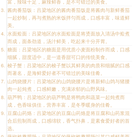
富，辣味十足，麻辣鲜香，是不可错过的美食。
酱肉番茄饭：吕梁地区的酱肉番茄饭是将酱肉与新鲜番茄
一起炒制，再与煮熟的米饭拌匀而成，口感丰富，味道鲜
美。
水面烩面：吕梁地区的水面烩面是将烫面放入清汤中烩煮
而成，面条劲道，汤汁鲜美，吃起来十分开胃。
糖面：吕梁地区的糖面是用优质小麦面粉制作而成，口感
细腻，甜度适中，是一道香甜可口的传统美食。
梭子蟹：吕梁地区的梭子蟹以其鲜美的肉质和细腻的口感
而著名，是海鲜爱好者不可错过的美味佳肴。
山鸽烧腰片：吕梁地区的山鸽烧腰片是将新鲜山鸽与猪腰
肉一起炖煮，口感鲜嫩，充满浓郁的山野风味。
葫芦鸭：吕梁地区的葫芦鸭是将鸭肉和蔬菜一起炖煮而
成，色香味俱佳，营养丰富，是冬季暖身的佳肴。
豆腐山药烙：吕梁地区的豆腐山药烙是将豆腐和山药浆混
合后煎制而成，口感绵软，香气扑鼻，是素食爱好者的首
选。
藤椒榛蘑肥肠：吕梁地区的藤椒榛蘑肥肠以其口感鲜美而