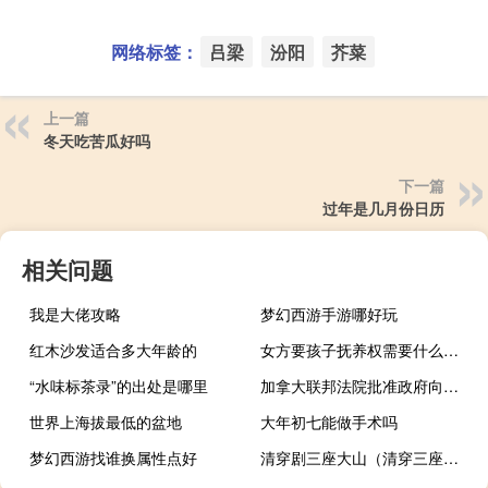
网络标签：
吕梁
汾阳
芥菜
上一篇
冬天吃苦瓜好吗
下一篇
过年是几月份日历
相关问题
我是大佬攻略
梦幻西游手游哪好玩
红木沙发适合多大年龄的
女方要孩子抚养权需要什么条件
“水味标茶录”的出处是哪里
加拿大联邦法院批准政府向受歧视原住民儿童赔偿230亿加元
世界上海拔最低的盆地
大年初七能做手术吗
梦幻西游找谁换属性点好
清穿剧三座大山（清穿三座大山是哪三部）