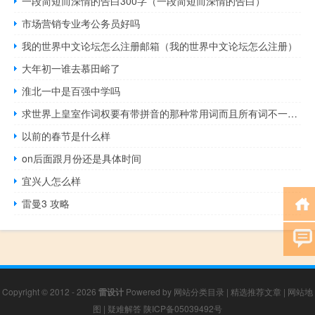
一段简短而深情的告白300字（一段简短而深情的告白）
市场营销专业考公务员好吗
我的世界中文论坛怎么注册邮箱（我的世界中文论坛怎么注册）
大年初一谁去慕田峪了
淮北一中是百强中学吗
求世界上皇室作词权要有带拼音的那种常用词而且所有词不一定都是拼音_
以前的春节是什么样
on后面跟月份还是具体时间
宜兴人怎么样
雷曼3 攻略
Copyright © 2012 - 2026
雷设计
Powered by
网站分类目录
|
精选推荐文章
|
网站地
图
|
疑难解答
陕ICP备05039492号