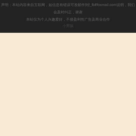
声明：本站内容来自互联网，如信息有错误可发邮件到f_fb#foxmail.com说明，我们
会及时纠正，谢谢
本站仅为个人兴趣爱好，不接盈利性广告及商业合作
小男孩