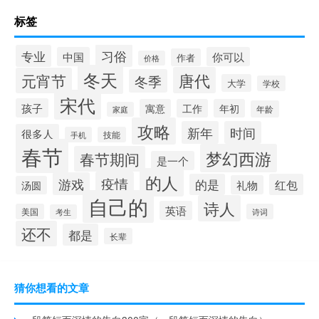
标签
习俗
专业
中国
你可以
作者
价格
冬天
唐代
元宵节
冬季
大学
学校
宋代
孩子
寓意
工作
年初
年龄
家庭
攻略
新年
时间
很多人
手机
技能
春节
梦幻西游
春节期间
是一个
的人
疫情
游戏
的是
红包
礼物
汤圆
自己的
诗人
英语
美国
诗词
考生
还不
都是
长辈
猜你想看的文章