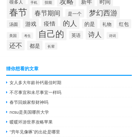
攻略
新年
时间
很多人
手机
技能
春节
梦幻西游
春节期间
是一个
的人
疫情
游戏
的是
红包
礼物
汤圆
自己的
诗人
英语
美国
诗词
考生
还不
都是
长辈
猜你想看的文章
女人多大年龄补钙最佳时期
不尽事宜和未尽事宜一样吗
春节回娘家祭财神吗
ncsu是美国哪所大学
暖暖环游世界攻略苹果
“穷年见像啄”的出处是哪里