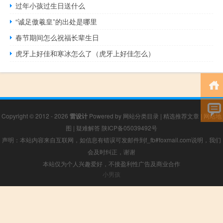
过年小孩过生日送什么
“诚足傲羲皇”的出处是哪里
春节期间怎么祝福长辈生日
虎牙上好佳和寒冰怎么了（虎牙上好佳怎么）
Copyright © 2012 - 2026
雷设计
Powered by
网站分类目录
|
精选推荐文章
|
网站地
图
|
疑难解答
陕ICP备05039492号
声明：本站内容来自互联网，如信息有错误可发邮件到f_fb#foxmail.com说明，我们
会及时纠正，谢谢
本站仅为个人兴趣爱好，不接盈利性广告及商业合作
小男孩