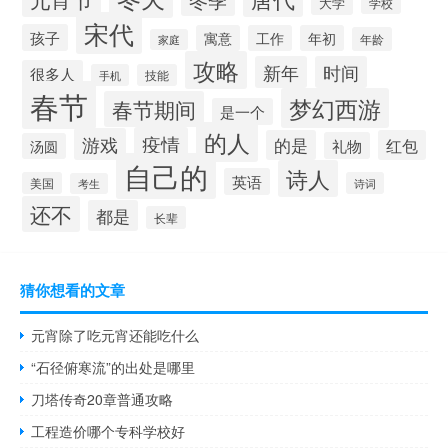
大学
学校
宋代
孩子
寓意
工作
年初
年龄
家庭
攻略
新年
时间
很多人
手机
技能
春节
梦幻西游
春节期间
是一个
的人
疫情
游戏
的是
红包
礼物
汤圆
自己的
诗人
英语
美国
诗词
考生
还不
都是
长辈
猜你想看的文章
元宵除了吃元宵还能吃什么
“石径俯寒流”的出处是哪里
刀塔传奇20章普通攻略
工程造价哪个专科学校好