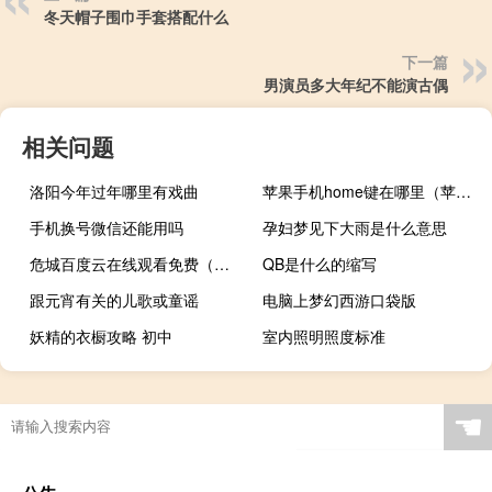
冬天帽子围巾手套搭配什么
下一篇
男演员多大年纪不能演古偶
相关问题
洛阳今年过年哪里有戏曲
苹果手机home键在哪里（苹果home键在哪）
手机换号微信还能用吗
孕妇梦见下大雨是什么意思
危城百度云在线观看免费（危城百度云）
QB是什么的缩写
跟元宵有关的儿歌或童谣
电脑上梦幻西游口袋版
妖精的衣橱攻略 初中
室内照明照度标准
☚