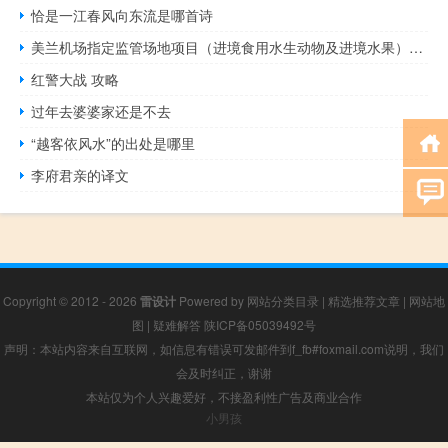
恰是一江春风向东流是哪首诗
美兰机场指定监管场地项目（进境食用水生动物及进境水果）立项正式获批
红警大战 攻略
过年去婆婆家还是不去
“越客依风水”的出处是哪里
李府君亲的译文
Copyright © 2012 - 2026
雷设计
Powered by
网站分类目录
|
精选推荐文章
|
网站地
图
|
疑难解答
陕ICP备05039492号
声明：本站内容来自互联网，如信息有错误可发邮件到f_fb#foxmail.com说明，我们
会及时纠正，谢谢
本站仅为个人兴趣爱好，不接盈利性广告及商业合作
小男孩