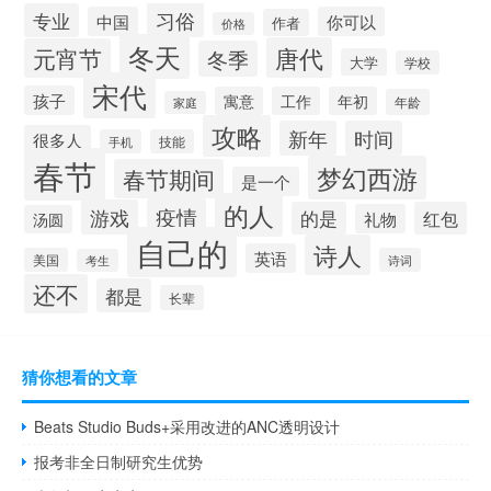
习俗
专业
中国
你可以
作者
价格
冬天
唐代
元宵节
冬季
大学
学校
宋代
孩子
寓意
工作
年初
年龄
家庭
攻略
新年
时间
很多人
手机
技能
春节
梦幻西游
春节期间
是一个
的人
疫情
游戏
的是
红包
礼物
汤圆
自己的
诗人
英语
美国
诗词
考生
还不
都是
长辈
猜你想看的文章
Beats Studio Buds+采用改进的ANC透明设计
报考非全日制研究生优势