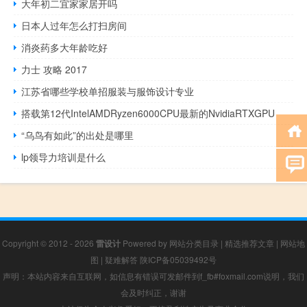
大年初二宜家家居开吗
日本人过年怎么打扫房间
消炎药多大年龄吃好
力士 攻略 2017
江苏省哪些学校单招服装与服饰设计专业
搭载第12代IntelAMDRyzen6000CPU最新的NvidiaRTXGPU
“乌鸟有如此”的出处是哪里
lp领导力培训是什么
Copyright © 2012 - 2026
雷设计
Powered by
网站分类目录
|
精选推荐文章
|
网站地
图
|
疑难解答
陕ICP备05039492号
声明：本站内容来自互联网，如信息有错误可发邮件到f_fb#foxmail.com说明，我们
会及时纠正，谢谢