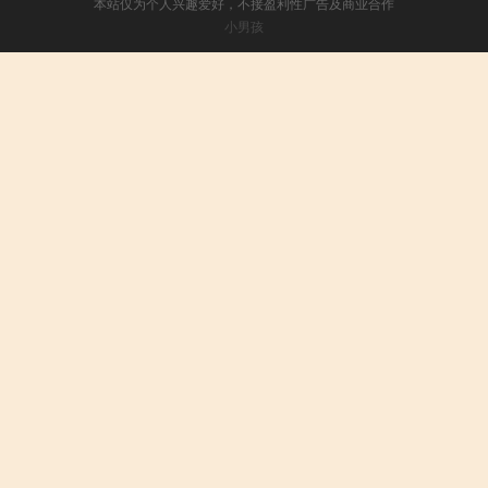
本站仅为个人兴趣爱好，不接盈利性广告及商业合作
小男孩