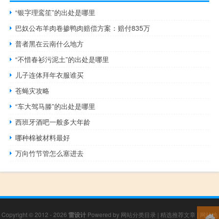
“银字理鸾笙”的出处是哪里
巴奴公布羊肉卷掺鸭肉赔偿方案：赔付835万
普者黑在云南什么地方
“不惜春衫污泥土”的出处是哪里
儿子连体拜年衣服谁买
苍蝇灾攻略
“车大驾马滕”的出处是哪里
西班牙酒吧一般多大年龄
哪种棉被材料最好
万向竹节管怎么塞进去
Copyright © 2012 - 2026
雷设计
Powered by
网站分类目录
|
精选推荐文章
|
网站地