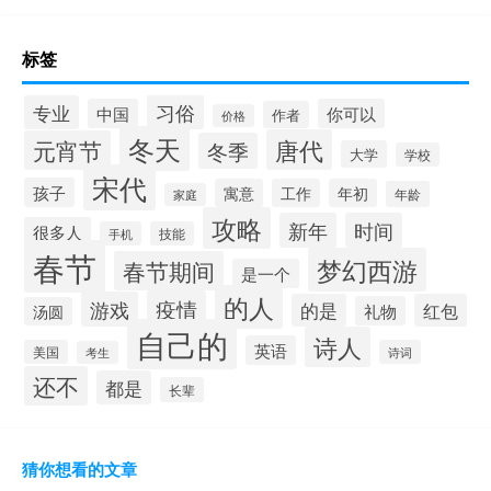
标签
习俗
专业
中国
你可以
作者
价格
冬天
唐代
元宵节
冬季
大学
学校
宋代
孩子
寓意
工作
年初
年龄
家庭
攻略
新年
时间
很多人
手机
技能
春节
梦幻西游
春节期间
是一个
的人
疫情
游戏
的是
红包
礼物
汤圆
自己的
诗人
英语
美国
诗词
考生
还不
都是
长辈
猜你想看的文章