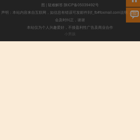
图
|
疑难解答
陕ICP备05039492号
声明：本站内容来自互联网，如信息有错误可发邮件到f_fb#foxmail.com说明，我们
会及时纠正，谢谢
本站仅为个人兴趣爱好，不接盈利性广告及商业合作
小男孩